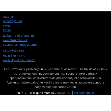
главная
регистрация
вход
поиск
добавить объявление
мои объявления
сервисная информация
техподдержка
мы в Вконтакте
мы в Одноклассниках
Все матриалы, размещённые на сайте quasimoto.ru, взяты из открытых
источников или предоставлены пользователями сайта, и
предназначены исключительно для свободного ознакомления.
Администрация сайта не несёт ответственность за достоверность
содержащейся информации.
2016-2026 © quasimoto.ru
v.0530-169
|
техподдержка