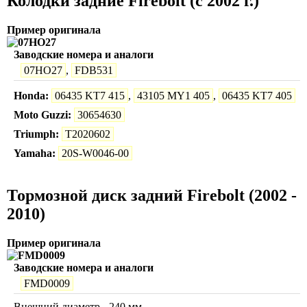
Колодки задние Firebolt (c 2002 г.)
Пример оригинала
Заводские номера и аналоги
07HO27
,
FDB531
Honda:
06435 KT7 415
,
43105 MY1 405
,
06435 KT7 405
Moto Guzzi:
30654630
Triumph:
T2020602
Yamaha:
20S-W0046-00
Тормозной диск задний Firebolt (2002 -
2010)
Пример оригинала
Заводские номера и аналоги
FMD0009
Внешний диаметр - 240 мм.