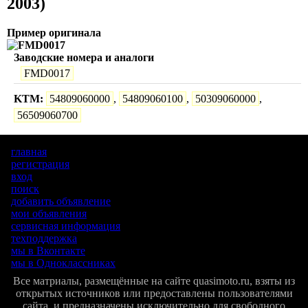
2003)
Пример оригинала
Заводские номера и аналоги
FMD0017
KTM:
54809060000
,
54809060100
,
50309060000
,
56509060700
главная
регистрация
вход
поиск
добавить объявление
мои объявления
сервисная информация
техподдержка
мы в Вконтакте
мы в Одноклассниках
Все матриалы, размещённые на сайте quasimoto.ru, взяты из
открытых источников или предоставлены пользователями
сайта, и предназначены исключительно для свободного